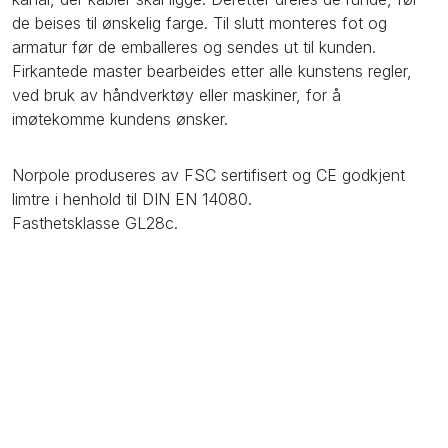
de beises til ønskelig farge. Til slutt monteres fot og
armatur før de emballeres og sendes ut til kunden.
Firkantede master bearbeides etter alle kunstens regler,
ved bruk av håndverktøy eller maskiner, for å
imøtekomme kundens ønsker.
Norpole produseres av FSC sertifisert og CE godkjent
limtre i henhold til DIN EN 14080.
Fasthetsklasse GL28c.
Maskinsortert furu impregnert i henhold til prosess NTR
AB.
Dette er en miljøvennlig trykkimpregnering basert på
kobbersalter som finnes naturlig i jordsmonnet.
Sammenlignet med tidligere metoder basert på krom og
arsen gir det vel så bra resultat og levetid.
Til slutt grunnes mastene med Visir og beises med Jotun
Trebitt Superbeis.