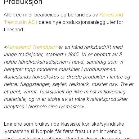
Produksjon
Alle treemner bearbeides og behandles av
Aanesland
Treindustri AS
i deres nye produksjonsanlegg utenfor
Lillesand.
«
Aanesland Treindustri
er en håndverksbedrift med
lange tradisjoner, etablert i 1945. Vi er opptatt av å
holde håndverkstradisjonen i hevd, samtidig som vi
benytter topp moderne maskiner i produksjonen.
Aaneslands hovedfokus er dreide produkter i limtre og
heltre; flaggstenger, søyler, rekkverk, master osv. Tre er
et pent, varmt, funksjonelt og ikke minst miljøvennlig
materiale, og vi er stolte av at våre kvalitetsprodukter
benyttes i Norpole sine lysmaster».
Emnene som brukes i de klassiske koniske/sylindriske
lysmastene til Norpole får først frest ut en innvendig
kanal, der kabler skal ligge. Deretter dreies de runde, før