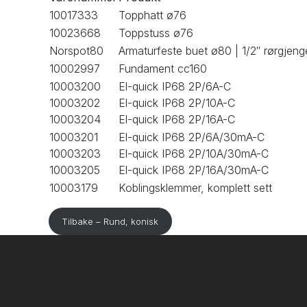
10017333
Topphatt ø76
10023668
Toppstuss ø76
Norspot80
Armaturfeste buet ø80 | 1/2″ rørgjeng
10002997
Fundament cc160
10003200
El-quick IP68 2P/6A-C
10003202
El-quick IP68 2P/10A-C
10003204
El-quick IP68 2P/16A-C
10003201
El-quick IP68 2P/6A/30mA-C
10003203
El-quick IP68 2P/10A/30mA-C
10003205
El-quick IP68 2P/16A/30mA-C
10003179
Koblingsklemmer, komplett sett
Tilbake – Rund, konisk