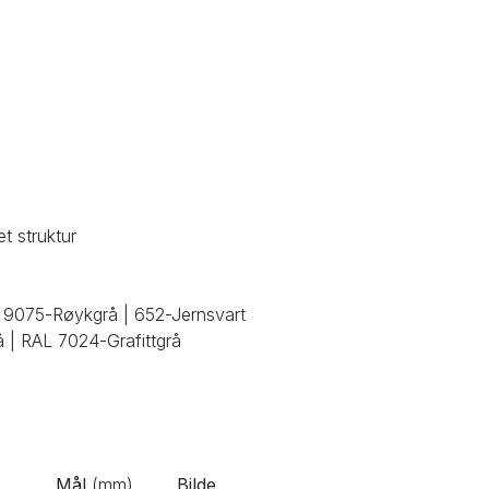
et struktur
| 9075-Røykgrå | 652-Jernsvart
å | RAL 7024-Grafittgrå
Mål
(mm)
Bilde