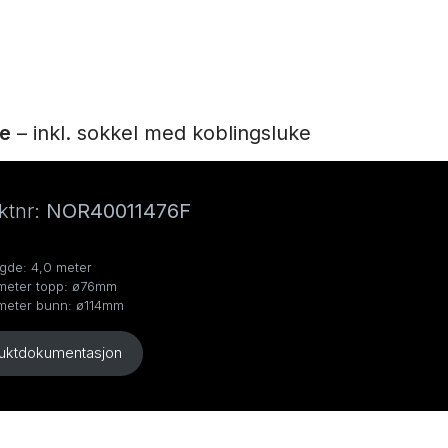
re
– inkl. sokkel med koblingsluke
ktnr:
NOR40011476F
gde: 4,0 meter
meter topp: ø76mm
meter bunn: ø114mm
uktdokumentasjon