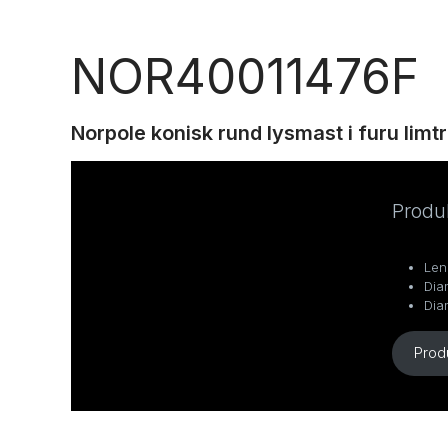
NOR40011476F
Norpole konisk rund lysmast i furu limt
Produ
Len
Dia
Dia
Prod