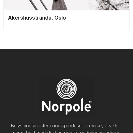
Akershusstranda, Oslo
Les mer
Belysningsmaster i norskprodusert trevirke, utviklet i
samarbeid med dyktige norske underleverandører.