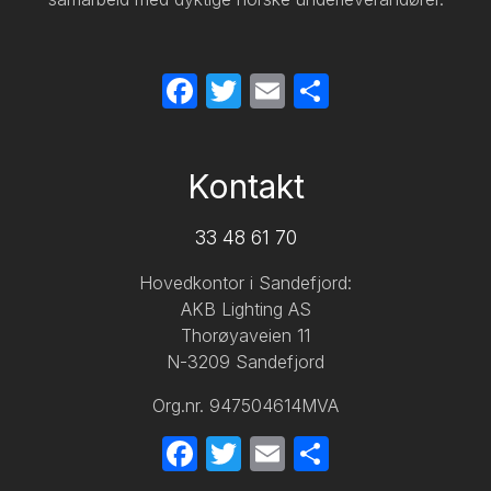
Facebook
Twitter
Email
Share
Kontakt
33 48 61 70
Hovedkontor i Sandefjord:
AKB Lighting AS
Thorøyaveien 11
N-3209 Sandefjord
Org.nr. 947504614MVA
Facebook
Twitter
Email
Share