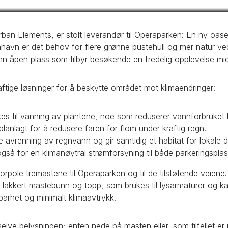
ban Elements, er stolt leverandør til Operaparken: En ny oa
enhavn er det behov for flere grønne pustehull og mer natur v
n åpen plass som tilbyr besøkende en fredelig opplevelse mid
aftige løsninger for å beskytte området mot klimaendringer:
 til vanning av plantene, noe som reduserer vannforbruket b
anlagt for å redusere faren for flom under kraftig regn.
nke avrenning av regnvann og gir samtidig et habitat for lokale d
gså for en klimanøytral strømforsyning til både parkeringsplas
pole tremastene til Operaparken og til de tilstøtende veiene.
lakkert mastebunn og topp, som brukes til lysarmaturer og k
arhet og minimalt klimaavtrykk.
e selve belysningen; enten nede på masten eller, som tilfellet e