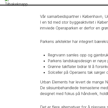
Tilbake til Prosjekter
Vår samarbeidspartner i København, Ur
I en tid med stor byggeaktivitet i Køb
innviede Operaparken er derfor en grøn
Parkens arkitekter har integrert bærekr
Regnvann samles opp og gjenbrukes
Parkens landskapsdesign er nøye pl
Grønne takflater bidrar til å forsi
Solceller på Operaens tak sørger o
Urban Elements har levert de mange Nor
De silisiumbehandlede tremastene med 
designet med fokus på håndverk, holdb
Det er flere alternativer for å plasser