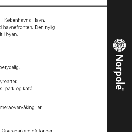
se i Københavns Havn.
ed havnefronten. Den nylig
t i byen.
etydelig.
yrearter.
s, park og kafé.
ameraovervåking, er
r i Operaparken: på toppen